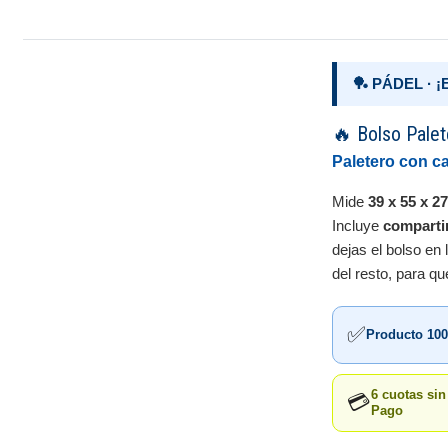
🏓 PÁDEL · 
🔥 Bolso Palet
Paletero con c
Mide
39 x 55 x 2
Incluye
comparti
dejas el bolso en 
del resto, para q
✅
Producto 100
6 cuotas si
💳
Pago