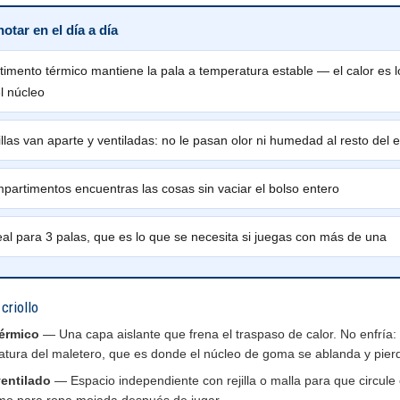
otar en el día a día
timento térmico mantiene la pala a temperatura estable — el calor es 
l núcleo
llas van aparte y ventiladas: no le pasan olor ni humedad al resto del 
partimentos encuentras las cosas sin vaciar el bolso entero
eal para 3 palas, que es lo que se necesita si juegas con más de una
criollo
érmico
— Una capa aislante que frena el traspaso de calor. No enfría: 
ratura del maletero, que es donde el núcleo de goma se ablanda y pier
entilado
— Espacio independiente con rejilla o malla para que circule e