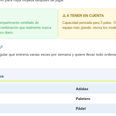
omo para ropa mojada después de jugar.
⚠️ A TENER EN CUENTA
ompartimento ventilado de
Capacidad pensada para 3 palas. S
a combinación que realmente marca
equipo más grande, revisa los mod
so diario.
s?
egular que entrena varias veces por semana y quiere llevar todo orden
ica
Adidas
Paletero
Pádel