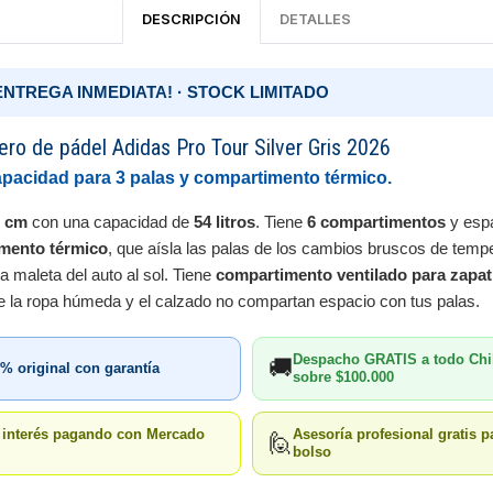
DESCRIPCIÓN
DETALLES
¡ENTREGA INMEDIATA! · STOCK LIMITADO
ero de pádel Adidas Pro Tour Silver Gris 2026
apacidad para 3 palas y compartimento térmico.
7 cm
con una capacidad de
54 litros
. Tiene
6 compartimentos
y esp
mento térmico
, que aísla las palas de los cambios bruscos de temp
la maleta del auto al sol. Tiene
compartimento ventilado para zapati
ue la ropa húmeda y el calzado no compartan espacio con tus palas.
Despacho GRATIS a todo Chi
🚚
% original con garantía
sobre $100.000
n interés pagando con Mercado
Asesoría profesional gratis pa
🙋
bolso