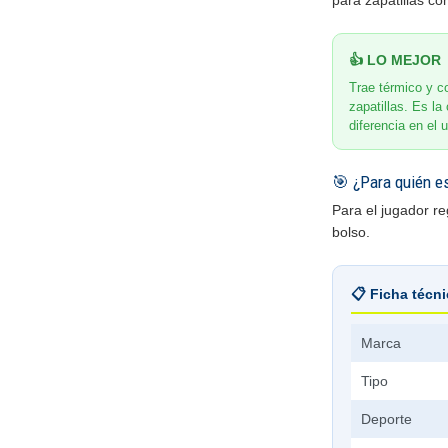
para zapatillas c
👍 LO MEJOR
Trae térmico y c
zapatillas. Es l
diferencia en el u
🎯 ¿Para quién e
Para el jugador r
bolso.
📋 Ficha técn
Marca
Tipo
Deporte