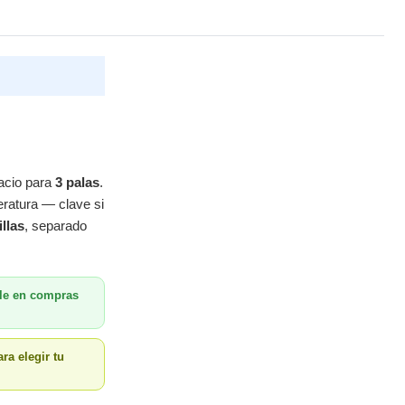
acio para
3 palas
.
eratura — clave si
llas
, separado
le en compras
ra elegir tu