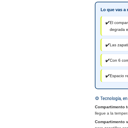
Lo que vas a n
✔️
El compar
degrada e
✔️
Las zapati
✔️
Con 6 com
✔️
Espacio r
⚙️ Tecnología, en 
Compartimento t
llegue a la tempe
Compartimento v