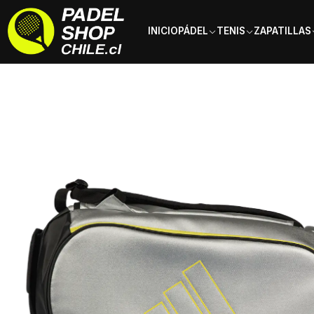
INICIO
PÁDEL
TENIS
ZAPATILLAS
Inicio
Bolsos y Mochilas
Adidas
Bolso Paletero de pádel Adidas 