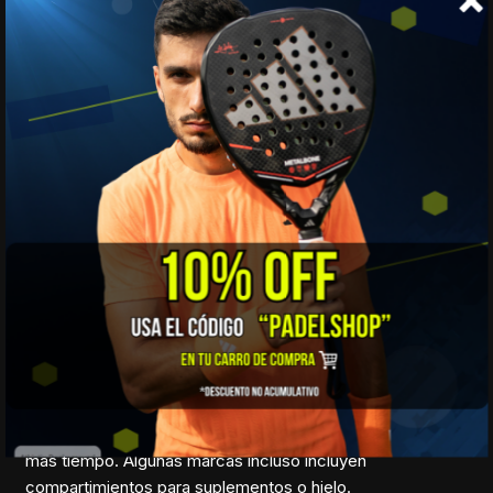
Evita el algodón, ya que retiene la humedad y puede
incomodarte durante el juego.
Lleva también:
• Una muda completa para después del partido
• Cortavientos o chaqueta ligera si juegas al aire libre
• Gorra o visera para el sol
⸻
💧 6. Hidratación inteligente
Llevar una botella reutilizable es esencial. Si el partido será
intenso o en clima caluroso, considera una bebida
isotónica para reponer electrolitos.
Tip útil: Las botellas térmicas mantienen el agua fría por
más tiempo. Algunas marcas incluso incluyen
compartimientos para suplementos o hielo.