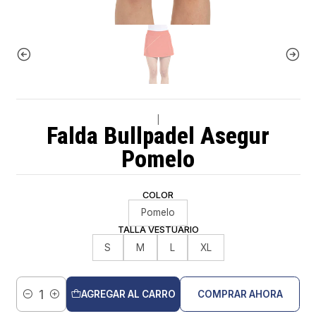
|
Falda Bullpadel Asegur
Pomelo
COLOR
Pomelo
TALLA VESTUARIO
S
M
L
XL
AGREGAR AL CARRO
COMPRAR AHORA
Cantidad