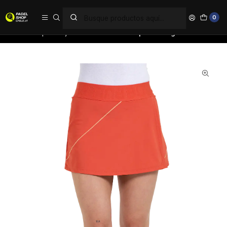
PAGA EN 6 CUOTAS SIN INTERÉS
0
Inicio
Ropa
Mujer
Faldas
Falda Bullpadel Asegur Pomelo