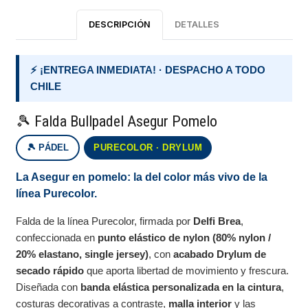
DESCRIPCIÓN
DETALLES
⚡ ¡ENTREGA INMEDIATA! · DESPACHO A TODO
CHILE
🎾 Falda Bullpadel Asegur Pomelo
🎾 PÁDEL
PURECOLOR · DRYLUM
La Asegur en pomelo: la del color más vivo de la
línea Purecolor.
Falda de la línea Purecolor, firmada por
Delfi Brea
,
confeccionada en
punto elástico de nylon (80% nylon /
20% elastano, single jersey)
, con
acabado Drylum de
secado rápido
que aporta libertad de movimiento y frescura.
Diseñada con
banda elástica personalizada en la cintura
,
costuras decorativas a contraste,
malla interior
y las