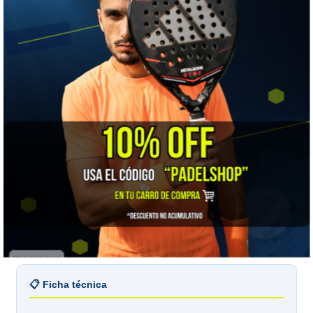
📏 GUÍA DE TALLAS
Bullpadel mujer · medidas de tu cuerpo en centímetros
MEDIDA
S
M
L
XL
Cintura
63–67
67–71
71–75
75–79
Cadera
92–96
96–100
100–104
104–108
Mídete a ti, no la prenda:
Bullpadel publica medidas
corporales. Pasa la huincha alrededor de tu cintura y de
la parte más ancha de la cadera, sin apretar. Si quedas
entre dos tallas, guíate por la cadera: es la medida que
manda en una falda.
📋 Ficha técnica