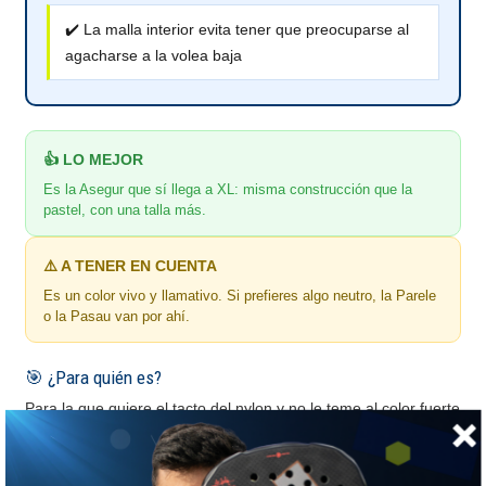
✔️ La malla interior evita tener que preocuparse al
agacharse a la volea baja
👍 LO MEJOR
Es la Asegur que sí llega a XL: misma construcción que la
pastel, con una talla más.
⚠️ A TENER EN CUENTA
Es un color vivo y llamativo. Si prefieres algo neutro, la Parele
o la Pasau van por ahí.
🎯 ¿Para quién es?
Para la que quiere el tacto del nylon y no le teme al color fuerte
en cancha.