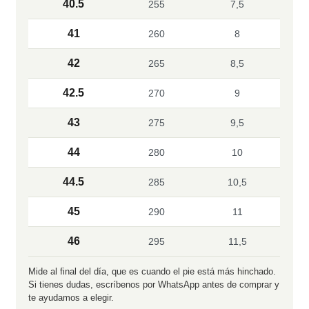
40.5
255
7,5
41
260
8
42
265
8,5
42.5
270
9
43
275
9,5
44
280
10
44.5
285
10,5
45
290
11
46
295
11,5
Mide al final del día, que es cuando el pie está más hinchado.
Si tienes dudas, escríbenos por WhatsApp antes de comprar y
te ayudamos a elegir.