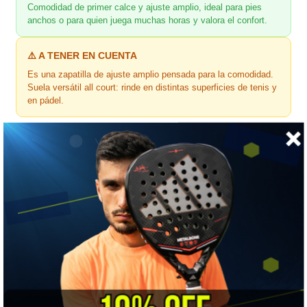
Comodidad de primer calce y ajuste amplio, ideal para pies
anchos o para quien juega muchas horas y valora el confort.
⚠️ A TENER EN CUENTA
Es una zapatilla de ajuste amplio pensada para la comodidad.
Suela versátil all court: rinde en distintas superficies de tenis y
en pádel.
🎯 ¿Para quién es?
Para el jugador de tenis o de
pádel
que prioriza la
comodidad
y el
ajuste amplio
, tiene el
pie ancho
o juega partidos largos.
Si buscas algo ultraligero y rápido, mira la línea Jet Tere.
📏 Guía de tallas
Encuentra tu talla en 3 pasos, sin salir de casa
💡
Ojo con esta zapatilla:
la SFX es de
ajuste
amplio
. Si tu pie es de ancho estándar, te