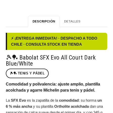
DESCRIPCIÓN
DETALLES
⚡ ¡ENTREGA INMEDIATA! · DESPACHO A TODO
CHILE · CONSULTA STOCK EN TIENDA
🎾🏓 Babolat SFX Evo All Court Dark
Blue/White
🎾🏓 TENIS Y PÁDEL
Comodidad y polivalencia: ajuste amplio, plantilla
acolchada y agarre Michelin para tenis y pádel.
La
SFX Evo
es la zapatilla de la
comodidad
: su horma
un
6 % más ancha
y su plantilla
Ortholite acolchada
dan una
sensación de calce suave desde el primer día, y con 345 g