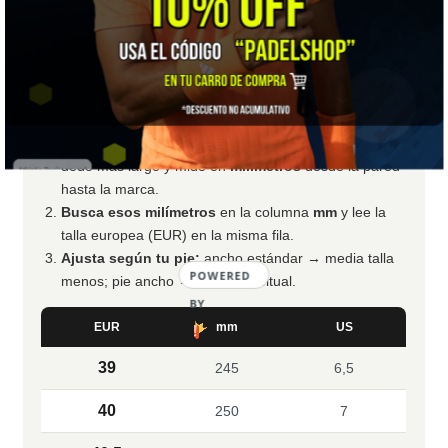
recomendamos elegir
media talla menos
de la
habitual para un calce más firme. Si tienes el pie
ancho, quédate con tu talla de siempre. Ante la
duda, escríbenos por WhatsApp.
Mide tu pie.
Talón contra la pared, de pie y con el
calcetín con el que juegas. Marca dónde termina tu
dedo más largo y mide en
milímetros
desde la pared
hasta la marca.
Busca esos milímetros
en la columna
mm
y lee la
talla europea (EUR) en la misma fila.
Ajusta según tu pie:
ancho estándar → media talla
POWERED
menos; pie ancho → tu talla habitual.
BY
EUR
mm
US
39
245
6,5
40
250
7