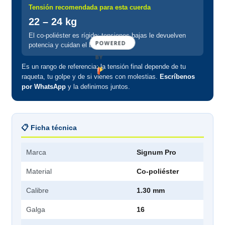
Tensión recomendada para esta cuerda
22 – 24 kg
El co-poliéster es rígido: tensiones bajas le devuelven
POWERED
potencia y cuidan el brazo.
BY
Es un rango de referencia: la tensión final depende de tu
raqueta, tu golpe y de si vienes con molestias.
Escríbenos
por WhatsApp
y la definimos juntos.
📋 Ficha técnica
Marca
Signum Pro
Material
Co-poliéster
Calibre
1.30 mm
Galga
16