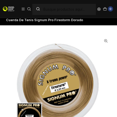
PAGA EN 6 CUOTAS SIN INTERÉS
0
Inicio
Tenis
Cuerdas de Tenis
Cuerda De Tenis Signum Pro Firestorm Dorado