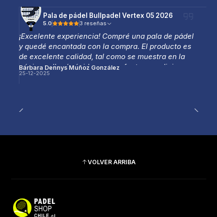
Pala de pádel Bullpadel Vertex 05 2026
5.0
3 reseñas
¡Excelente experiencia! Compré una pala de pádel
y quedé encantada con la compra. El producto es
de excelente calidad, tal como se muestra en la
página, y llegó rápido y en perfectas condiciones.
Bárbara Dennys Muñoz González
25-12-2025
La atención fue muy amable y profesional, lo que
hizo que todo el proceso fuera aún mejor.
Totalmente recomendable, sin duda volveré a
comprar.
VOLVER ARRIBA