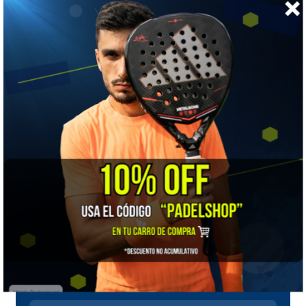
Conviene recambiarla aunque no se corte.
🎯 ¿Para quién es?
Para el que rompe cuerdas seguido y quiere estirar el
recambio lo máximo posible.
🔧 Te la encordamos nosotros
Comprar la cuerda es la mitad del trabajo: cómo queda
montada define cómo se siente. Encordamos en tienda
con una
Signum Pro S-6700
, una máquina electrónica
controlada por procesador que ajusta la tensión
en
pasos de 0,1 kg
con sensores de precisión, monta la
raqueta en un sistema autocentrante de
6 puntos
y
trabaja con tiro constante y pre-estiramiento.
Esa décima de kilo es la diferencia entre una máquina de club
y una de torneo: si te encordamos a 23,5 kg, quedan 23,5 en
los dos planos, no "más o menos".