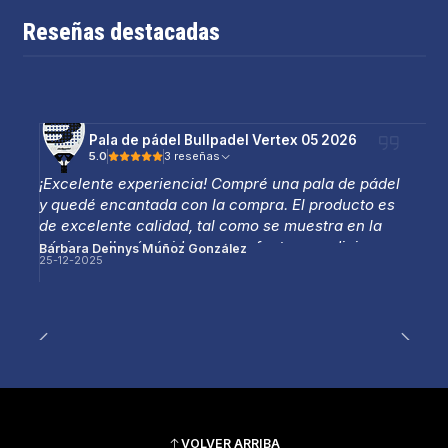
Reseñas destacadas
Pala de pádel Bullpadel Vertex 05 2026
5.0
3 reseñas
¡Excelente experiencia! Compré una pala de pádel
y quedé encantada con la compra. El producto es
de excelente calidad, tal como se muestra en la
página, y llegó rápido y en perfectas condiciones.
Bárbara Dennys Muñoz González
25-12-2025
La atención fue muy amable y profesional, lo que
hizo que todo el proceso fuera aún mejor.
Totalmente recomendable, sin duda volveré a
comprar.
VOLVER ARRIBA