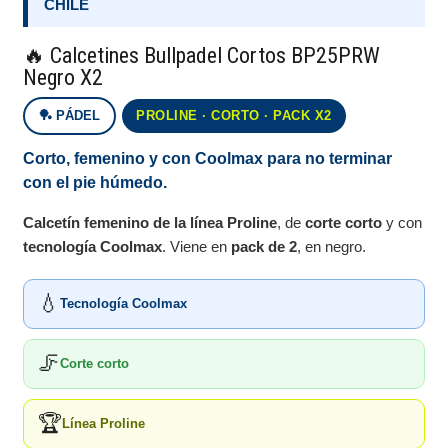
CHILE
🔥 Calcetines Bullpadel Cortos BP25PRW
Negro X2
🏓 PÁDEL
PROLINE · CORTO · PACK X2
Corto, femenino y con Coolmax para no terminar
con el pie húmedo.
Calcetín femenino de la línea Proline
, de
corte corto
y con
tecnología Coolmax
. Viene en
pack de 2
, en negro.
💧
Tecnología Coolmax
🦵
Corte corto
🏆
Línea Proline