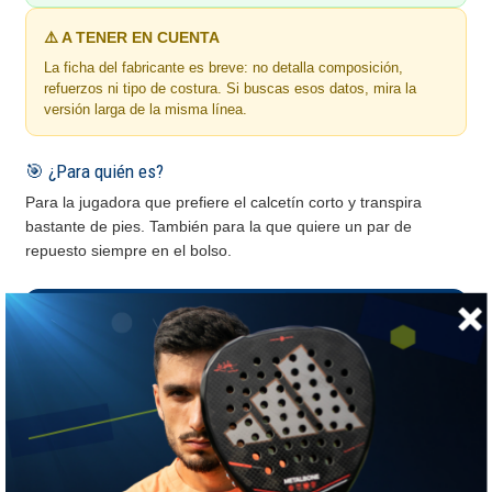
⚠️ A TENER EN CUENTA
La ficha del fabricante es breve: no detalla composición,
refuerzos ni tipo de costura. Si buscas esos datos, mira la
versión larga de la misma línea.
🎯 ¿Para quién es?
Para la jugadora que prefiere el calcetín corto y transpira
bastante de pies. También para la que quiere un par de
repuesto siempre en el bolso.
🦺 Por qué el calcetín sí importa
Es la única prenda que está entre tu pie y la zapatilla.
Las ampollas casi siempre empiezan ahí
, no en el
calzado.
Coolmax o algodón
El algodón absorbe y retiene; el Coolmax transporta la