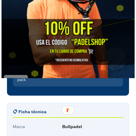
humedad hacia afuera. Si transpiras mucho, la diferencia
se nota.
Corto o largo
El corto es más fresco y discreto; el largo protege mejor
del roce del contrafuerte. Es preferencia, no jerarquía.
Ten más de un par
Si juegas varias veces por semana, un solo par no
alcanza a secarse entre sesiones. Por eso vienen en
pack.
📋 Ficha técnica
Marca
Bullpadel